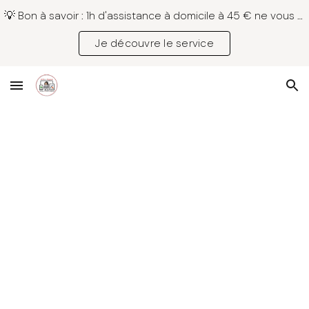
💡 Bon à savoir : 1h d'assistance à domicile à 45 € ne vous coûte que 22,50 € grâce au crédit d'impôt AdomSAP.
Skip to main content
Skip to navigation
Je découvre le service